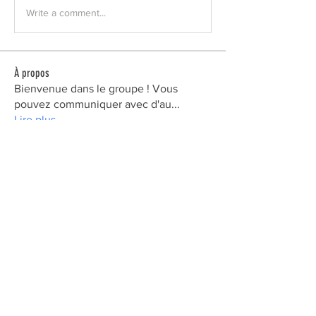
Write a comment...
À propos
Bienvenue dans le groupe ! Vous
pouvez communiquer avec d'au
...
Lire plus
Membres
David FERREIRA
S'abonner
David FERREIRA
Julie_Maman de Malo
S'abonner
Julie_Maman de Malo
Victoria IASAN
S'abonner
Chantal Ferchaud
S'abonner
sabzab_77
S'abonner
sabzab_77
Voir tous les Membres (18)