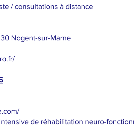
te / consultations à distance
4130 Nogent-sur-Marne
o.fr/
S
e.com/
intensive de réhabilitation neuro-fonction