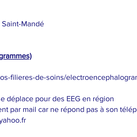
 Saint-Mandé
ogrammes)
nos-filieres-de-soins/electroencephalog
i se déplace pour des EEG en région
ment par mail car ne répond pas à son télé
ahoo.fr