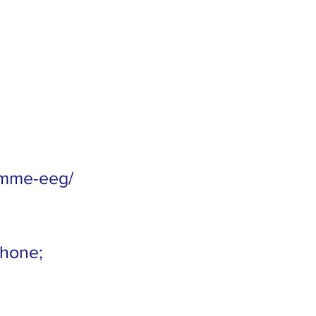
ramme-eeg/
phone;