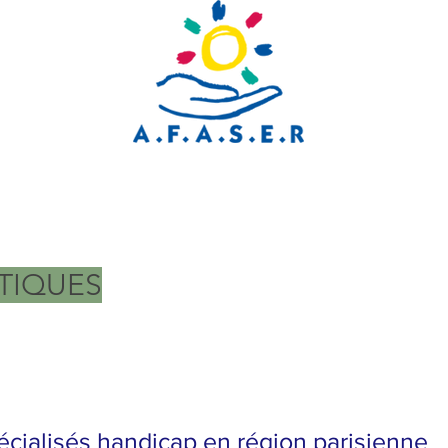
TIQUES
écialisés handicap en région parisienne