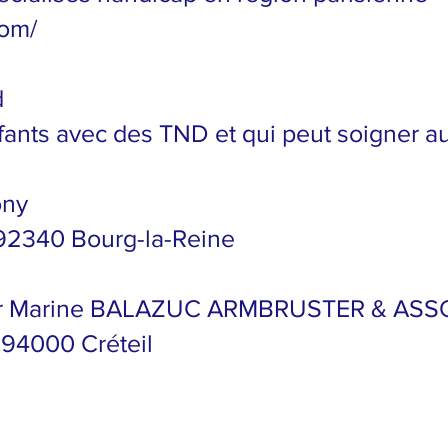
com/
d
fants avec des TND et qui peut soigner a
ony
 92340 Bourg-la-Reine
u Dr Marine BALAZUC ARMBRUSTER & ASS
 94000 Créteil